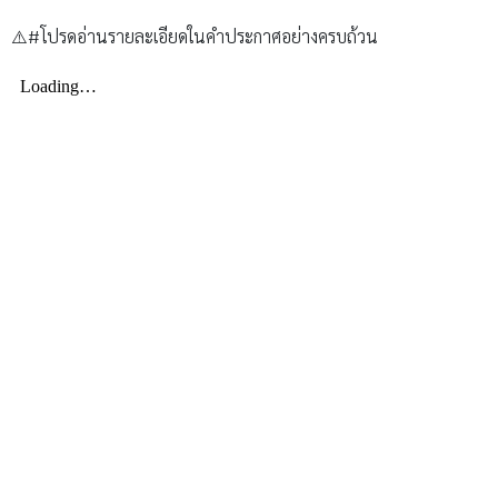
⚠️#โปรดอ่านรายละเอียดในคำประกาศอย่างครบถ้วน