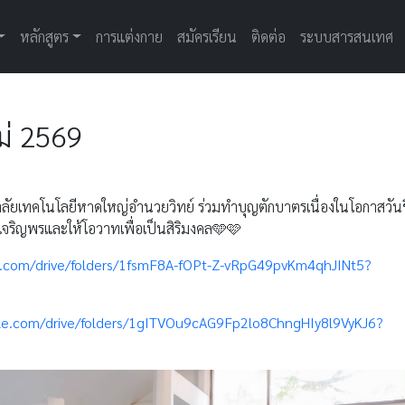
หลักสูตร
การแต่งกาย
สมัครเรียน
ติดต่อ
ระบบสารสนเทศ
ม่ 2569
าลัยเทคโนโลยีหาดใหญ่อำนวยวิทย์ ร่วมทำบุญตักบาตรเนื่องในโอกาสวันข
จริญพรและให้โอวาทเพื่อเป็นสิริมงคล🩵🩷
le.com/drive/folders/1fsmF8A-fOPt-Z-vRpG49pvKm4qhJINt5?
gle.com/drive/folders/1gITVOu9cAG9Fp2lo8ChngHIy8l9VyKJ6?