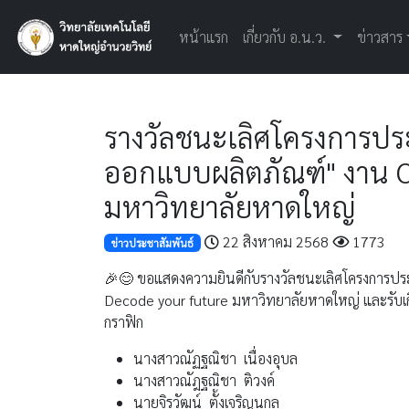
หน้าแรก
เกี่ยวกับ อ.น.ว.
ข่าวสาร
รางวัลชนะเลิศโครงการประก
ออกแบบผลิตภัณฑ์" งาน O
มหาวิทยาลัยหาดใหญ่
22 สิงหาคม 2568
1773
ข่าวประชาสัมพันธ์
🎉😊 ขอแสดงความยินดีกับรางวัลชนะเลิศโครงการปร
Decode your future มหาวิทยาลัยหาดใหญ่ และรับเกี
กราฟิก
นางสาวณัฏฐณิชา เนื่องอุบล
นางสาวณัฎฐณิชา ติวงค์
นายจิรวัฒน์ ตั้งเจริญนุกูล