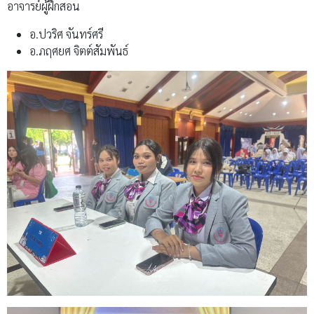
อาจารย์ผู้ฝึกสอน
อ.ปวริศ จันทร์ศรี
อ.ภฤศยศ จิตต์สัมพันธ์